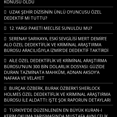
KONUSU OLDU
UZAK ŞEHİR DİZİSİNİN ÜNLÜ OYUNCUSU ÖZEL
DEDEKTİF Mİ TUTTU?
12. YARGI PAKETİ MECLİSE SUNULDU MU?
SERENAY SARIKAYA, ESKİ SEVGİLİSİ MERT DEMİR’E
ALO ÖZEL DEDEKTİFLİK VE KRİMİNAL ARAŞTIRMA
BÜROSU ARACILIĞIYLA İZMİR’DE DEDEKTİF TAKTİRDİ
AİLE ÖZEL DEDEKTİFLİK VE KRİMİNAL ARAŞTIRMA
BÜROSU’NUN 300 BİN DOLARLIK DOSYASI: GÜZİDE
DURAN TAZMİNATA MAHKÛM, ADNAN AKSOY’A
NAFAKA VE VELAYET
BURÇAK ÖZBERK, BURAK ÖZBERK’İ SHERLOCK
HOLMES ÖZEL DEDEKTİFLİK VE KRİMİNAL ARAŞTIRMA
BÜROSU İLE ALDATTI: İŞTE ŞOK RAPORUN DETAYLARI
TÜRKİYE’DE DÜZENLENEN EN BÜYÜK KURAN-I
KERİM OKUMA YARIŞMASINDA MUSTAFA AVNİ ÇELİK