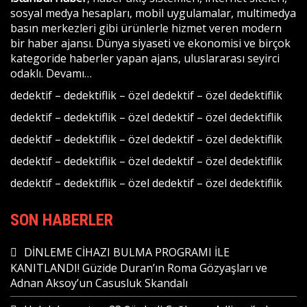
sosyal medya hesapları, mobil uygulamalar, multimedya
basın merkezleri gibi ürünlerle hizmet veren modern
bir haber ajansı. Dünya siyaseti ve ekonomisi ve birçok
kategoride haberler yapan ajans, uluslararası seyirci
odaklı.
Devamı…
dedektif
–
dedektiflik
–
özel dedektif
–
özel dedektiflik
dedektif
–
dedektiflik
–
özel dedektif
–
özel dedektiflik
dedektif
–
dedektiflik
–
özel dedektif
–
özel dedektiflik
dedektif
–
dedektiflik
–
özel dedektif
–
özel dedektiflik
dedektif
–
dedektiflik
–
özel dedektif
–
özel dedektiflik
SON HABERLER
DİNLEME CİHAZI BULMA PROGRAMI İLE
KANITLANDI! Güzide Duran’ın Roma Gözyaşları ve
Adnan Aksoy’un Casusluk Skandalı