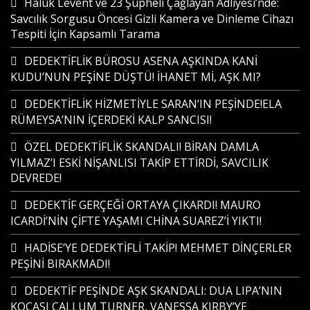
Haluk Levent ve 23 Şüpheli Çağlayan Adliyesi’nde:
Savcılık Sorgusu Öncesi Gizli Kamera ve Dinleme Cihazı
Tespiti İçin Kapsamlı Tarama
DEDEKTİFLİK BÜROSU ASENA AŞKINDA KANİ
KUDU’NUN PEŞİNE DÜŞTÜ! İHANET Mİ, AŞK MI?
DEDEKTİFLİK HİZMETİYLE SARAN’IN PEŞİNDE!ELA
RÜMEYSA’NIN İÇERDEKİ KALP SANCISI!
ÖZEL DEDEKTİFLİK SKANDALI! BİRAN DAMLA
YILMAZ’I ESKİ NİŞANLISI TAKİP ETTİRDİ, SAVCILIK
DEVREDE!
DEDEKTİF GERÇEĞİ ORTAYA ÇIKARDI! MAURO
ICARDİ’NİN ÇİFTE YAŞAMI CHİNA SUAREZ’İ YIKTI!
HADİSE’YE DEDEKTİFLİ TAKİP! MEHMET DİNÇERLER
PEŞİNİ BIRAKMADI!
DEDEKTİF PEŞİNDE AŞK SKANDALI: DUA LIPA’NIN
KOCASI CALLUM TURNER, VANESSA KIRBY’YE