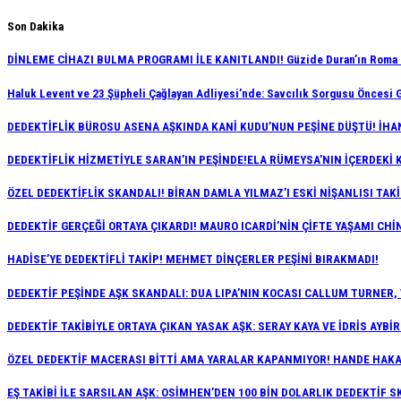
Skip
Son Dakika
to
DİNLEME CİHAZI BULMA PROGRAMI İLE KANITLANDI! Güzide Duran’ın Roma Gö
content
Haluk Levent ve 23 Şüpheli Çağlayan Adliyesi’nde: Savcılık Sorgusu Öncesi G
DEDEKTİFLİK BÜROSU ASENA AŞKINDA KANİ KUDU’NUN PEŞİNE DÜŞTÜ! İHAN
DEDEKTİFLİK HİZMETİYLE SARAN’IN PEŞİNDE!ELA RÜMEYSA’NIN İÇERDEKİ 
ÖZEL DEDEKTİFLİK SKANDALI! BİRAN DAMLA YILMAZ’I ESKİ NİŞANLISI TAKİ
DEDEKTİF GERÇEĞİ ORTAYA ÇIKARDI! MAURO ICARDİ’NİN ÇİFTE YAŞAMI CHİN
HADİSE’YE DEDEKTİFLİ TAKİP! MEHMET DİNÇERLER PEŞİNİ BIRAKMADI!
DEDEKTİF PEŞİNDE AŞK SKANDALI: DUA LIPA’NIN KOCASI CALLUM TURNER,
DEDEKTİF TAKİBİYLE ORTAYA ÇIKAN YASAK AŞK: SERAY KAYA VE İDRİS AYBİ
ÖZEL DEDEKTİF MACERASI BİTTİ AMA YARALAR KAPANMIYOR! HANDE HAKAN
EŞ TAKİBİ İLE SARSILAN AŞK: OSİMHEN’DEN 100 BİN DOLARLIK DEDEKTİF S