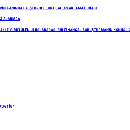
İN KANINDA UYUŞTURUCU ÇIKTI, ALTIN AKLAMA İDDİASI
Sİ ALARMDA
İFLİKLE YÜRÜTÜLEN ULUSLARARASI BİR FİNANSAL SORUŞTURMANIN KONUSU 