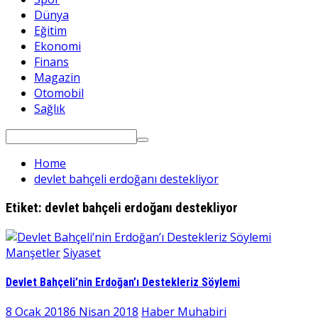
Dünya
Eğitim
Ekonomi
Finans
Magazin
Otomobil
Sağlık
Search
for:
Home
devlet bahçeli erdoğanı destekliyor
Etiket:
devlet bahçeli erdoğanı destekliyor
Manşetler
Siyaset
Devlet Bahçeli’nin Erdoğan’ı Destekleriz Söylemi
8 Ocak 2018
6 Nisan 2018
Haber Muhabiri