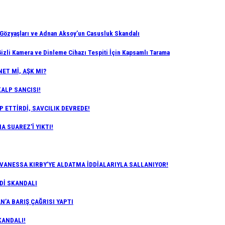
zyaşları ve Adnan Aksoy’un Casusluk Skandalı
izli Kamera ve Dinleme Cihazı Tespiti İçin Kapsamlı Tarama
ET Mİ, AŞK MI?
KALP SANCISI!
P ETTİRDİ, SAVCILIK DEVREDE!
A SUAREZ’İ YIKTI!
 VANESSA KIRBY’YE ALDATMA İDDİALARIYLA SALLANIYOR!
RDİ SKANDALI
’A BARIŞ ÇAĞRISI YAPTI
KANDALI!