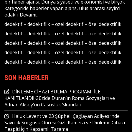
bir haber ajansı. Dünya siyaseti ve ekonomisi ve birçok
kategoride haberler yapan ajans, uluslararası seyirci
odaklı.
Devamı…
dedektif
–
dedektiflik
–
özel dedektif
–
özel dedektiflik
dedektif
–
dedektiflik
–
özel dedektif
–
özel dedektiflik
dedektif
–
dedektiflik
–
özel dedektif
–
özel dedektiflik
dedektif
–
dedektiflik
–
özel dedektif
–
özel dedektiflik
dedektif
–
dedektiflik
–
özel dedektif
–
özel dedektiflik
SON HABERLER
DİNLEME CİHAZI BULMA PROGRAMI İLE
KANITLANDI! Güzide Duran’ın Roma Gözyaşları ve
Adnan Aksoy’un Casusluk Skandalı
Haluk Levent ve 23 Şüpheli Çağlayan Adliyesi’nde:
Savcılık Sorgusu Öncesi Gizli Kamera ve Dinleme Cihazı
Tespiti İçin Kapsamlı Tarama