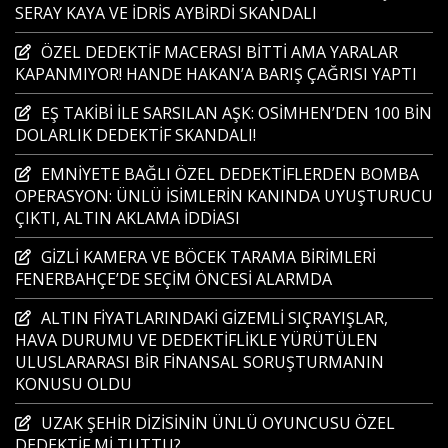
SERAY KAYA VE İDRİS AYBİRDİ SKANDALI
ÖZEL DEDEKTİF MACERASI BİTTİ AMA YARALAR
KAPANMIYOR! HANDE HAKAN’A BARIŞ ÇAĞRISI YAPTI
EŞ TAKİBİ İLE SARSILAN AŞK: OSİMHEN’DEN 100 BİN
DOLARLIK DEDEKTİF SKANDALI!
EMNİYETE BAĞLI ÖZEL DEDEKTİFLERDEN BOMBA
OPERASYON: ÜNLÜ İSİMLERİN KANINDA UYUŞTURUCU
ÇIKTI, ALTIN AKLAMA İDDİASI
GİZLİ KAMERA VE BÖCEK TARAMA BİRİMLERİ
FENERBAHÇE’DE SEÇİM ÖNCESİ ALARMDA
ALTIN FİYATLARINDAKİ GİZEMLİ SIÇRAYIŞLAR,
HAVA DURUMU VE DEDEKTİFLİKLE YÜRÜTÜLEN
ULUSLARARASI BİR FİNANSAL SORUŞTURMANIN
KONUSU OLDU
UZAK ŞEHİR DİZİSİNİN ÜNLÜ OYUNCUSU ÖZEL
DEDEKTİF Mİ TUTTU?