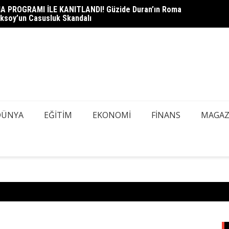
A PROGRAMI İLE KANITLANDI! Güzide Duran’ın Roma
heli Çağlayan Adliyesi’nde: Savcılık Sorgusu Öncesi Gizli
DEDEK
ksoy’un Casusluk Skandalı
azı Tespiti İçin Kapsamlı Tarama
Mİ, AŞ
DÜNYA
EĞITIM
EKONOMI
FINANS
MAGAZ