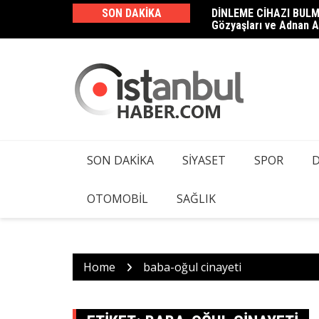
Skip
SON DAKIKA
DİNLEME CİHAZI BULM
Haluk Levent ve 23 Şüp
to
Gözyaşları ve Adnan A
Kamera ve Dinleme Cih
content
SON DAKIKA
SIYASET
SPOR
OTOMOBIL
SAĞLIK
Home
baba-oğul cinayeti