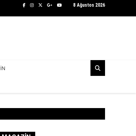
8 Ağustos 2026
TİFLİK BÜROSU ASENA AŞKINDA KANİ KUDU’NUN PEŞİNE DÜŞTÜ! 
K MI?
IN