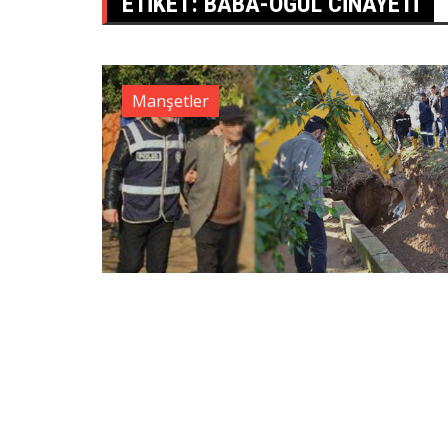
ETIKET:
BABA-OĞUL CINAYETI
Manşetler