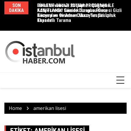
Skip
SON
DİNLEME CİHAZI BULMA PROGRAMI İLE
Haluk Levent ve 23 Şüpheli Çağlayan
D
to
DAKIKA
KANITLANDI! Güzide Duran’ın Roma
Adliyesi’nde: Savcılık Sorgusu Öncesi Gizli
K
content
Gözyaşları ve Adnan Aksoy’un Casusluk
Kamera ve Dinleme Cihazı Tespiti İçin
M
Skandalı
Kapsamlı Tarama
Home
amerikan lisesi
ETIKET:
AMERIKAN LISESI