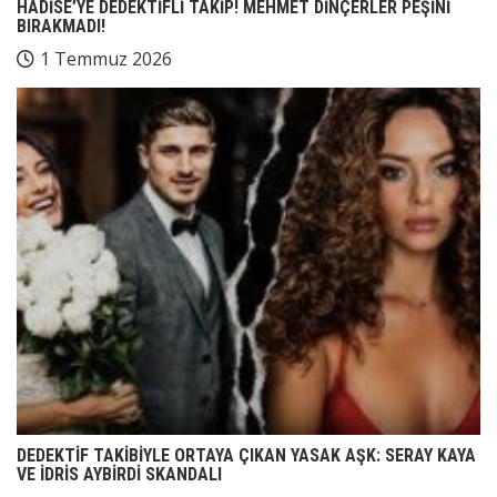
HADİSE’YE DEDEKTİFLİ TAKİP! MEHMET DİNÇERLER PEŞİNİ
BIRAKMADI!
1 Temmuz 2026
DEDEKTİF TAKİBİYLE ORTAYA ÇIKAN YASAK AŞK: SERAY KAYA
VE İDRİS AYBİRDİ SKANDALI