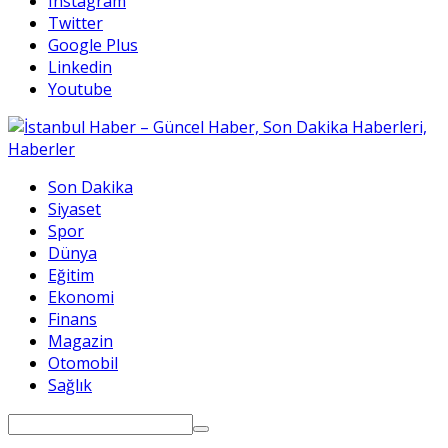
Instagram
Twitter
Google Plus
Linkedin
Youtube
Son Dakika
Siyaset
Spor
Dünya
Eğitim
Ekonomi
Finans
Magazin
Otomobil
Sağlık
Search
for: