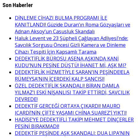
Son Haberler
DİNLEME CİHAZI BULMA PROGRAMI İLE
KANITLANDI! Güzide Duran’ın Roma Gözyaşları ve
Adnan Aksoy’un Casusluk Skandalı
Haluk Levent ve 23 Şüpheli Çağlayan Adliyesi’nde:
Savcılık Sorgusu Öncesi Gizli Kamera ve Dinleme
Cihazı Tespiti İçin Kapsamlı Tarama
DEDEKTİFLİK BÜROSU ASENA AŞKINDA KANİ
KUDU’NUN PEŞİNE DÜŞTÜ! İHANET Mİ, AŞK MI?
DEDEKTİFLİK HİZMETİYLE SARAN’IN PEŞİNDE!ELA
RÜMEYSA’NIN İÇERDEKİ KALP SANCISI!
ÖZEL DEDEKTİFLİK SKANDALI! BİRAN DAMLA
YILMAZ’I ESKİ NİŞANLISI TAKİP ETTİRDİ, SAVCILIK
DEVREDE!
DEDEKTİF GERÇEĞİ ORTAYA ÇIKARDI! MAURO
ICARDİ’NİN ÇİFTE YAŞAMI CHİNA SUAREZ’İ YIKTI!
HADİSE’YE DEDEKTİFLİ TAKİP! MEHMET DİNÇERLER
PEŞİNİ BIRAKMADI!
DEDEKTİF PEŞİNDE AŞK SKANDALI: DUA LIPA’NIN