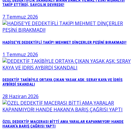
ÖZEL DEDEKTİFLİK SKANDALI! BİRAN DAMLA YILMAZ’I ESKİ NİŞANLISI
TAKİP ETTİRDİ, SAVCILIK DEVREDE!
7 Temmuz 2026
HADİSE’YE DEDEKTİFLİ TAKİP! MEHMET DİNÇERLER PEŞİNİ BIRAKMADI!
1 Temmuz 2026
DEDEKTİF TAKİBİYLE ORTAYA ÇIKAN YASAK AŞK: SERAY KAYA VE İDRİS
AYBİRDİ SKANDALI
28 Haziran 2026
ÖZEL DEDEKTİF MACERASI BİTTİ AMA YARALAR KAPANMIYOR! HANDE
HAKAN’A BARIŞ ÇAĞRISI YAPTI