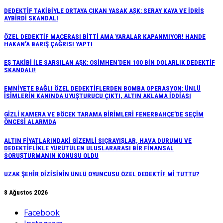
DEDEKTİF TAKİBİYLE ORTAYA ÇIKAN YASAK AŞK: SERAY KAYA VE İDRİS
AYBİRDİ SKANDALI
ÖZEL DEDEKTİF MACERASI BİTTİ AMA YARALAR KAPANMIYOR! HANDE
HAKAN’A BARIŞ ÇAĞRISI YAPTI
EŞ TAKİBİ İLE SARSILAN AŞK: OSİMHEN’DEN 100 BİN DOLARLIK DEDEKTİF
SKANDALI!
EMNİYETE BAĞLI ÖZEL DEDEKTİFLERDEN BOMBA OPERASYON: ÜNLÜ
İSİMLERİN KANINDA UYUŞTURUCU ÇIKTI, ALTIN AKLAMA İDDİASI
GİZLİ KAMERA VE BÖCEK TARAMA BİRİMLERİ FENERBAHÇE’DE SEÇİM
ÖNCESİ ALARMDA
ALTIN FİYATLARINDAKİ GİZEMLİ SIÇRAYIŞLAR, HAVA DURUMU VE
DEDEKTİFLİKLE YÜRÜTÜLEN ULUSLARARASI BİR FİNANSAL
SORUŞTURMANIN KONUSU OLDU
UZAK ŞEHİR DİZİSİNİN ÜNLÜ OYUNCUSU ÖZEL DEDEKTİF Mİ TUTTU?
8 Ağustos 2026
Facebook