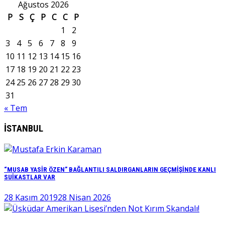
Ağustos 2026
P
S
Ç
P
C
C
P
1
2
3
4
5
6
7
8
9
10
11
12
13
14
15
16
17
18
19
20
21
22
23
24
25
26
27
28
29
30
31
« Tem
İSTANBUL
“MUSAB YASİR ÖZEN” BAĞLANTILI SALDIRGANLARIN GEÇMİŞİNDE KANLI
SUİKASTLAR VAR
28 Kasım 2019
28 Nisan 2026