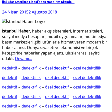
Üsküdar Amerikan Lisesi’nden Not Kırım Skandalı!
24 Nisan 2015
2 Ağustos 2018
İstanbul Haber
, haber akış sistemleri, internet siteleri,
sosyal medya hesapları, mobil uygulamalar, multimedya
basın merkezleri gibi ürünlerle hizmet veren modern bir
haber ajansı. Dünya siyaseti ve ekonomisi ve birçok
kategoride haberler yapan ajans, uluslararası seyirci
odaklı.
Devamı…
dedektif
–
dedektiflik
–
özel dedektif
–
özel dedektiflik
dedektif
–
dedektiflik
–
özel dedektif
–
özel dedektiflik
dedektif
–
dedektiflik
–
özel dedektif
–
özel dedektiflik
dedektif
–
dedektiflik
–
özel dedektif
–
özel dedektiflik
dedektif
–
dedektiflik
–
özel dedektif
–
özel dedektiflik