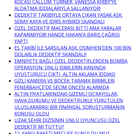
KOCASI CALLUM TURNER, VANESSA KIRBY’YE
ALDATMA İDDİALARIYLA SALLANIYOR!
DEDEKTİF TAKİBİYLE ORTAYA ÇIKAN YASAK AŞK:
SERAY KAYA VE İDRİS AYBİRDİ SKANDALI
ÖZEL DEDEKTİF MACERASI BİTTİ AMA YARALAR
KAPANMIYOR! HANDE HAKAN’A BARIŞ ÇAĞRISI
YAPTI
EŞ TAKİBİ İLE SARSILAN AŞK: OSİMHEN’DEN 100 BİN
DOLARLIK DEDEKTİF SKANDALI!
EMNİYETE BAĞLI ÖZEL DEDEKTİFLERDEN BOMBA
OPERASYON: ÜNLÜ İSİMLERİN KANINDA
UYUŞTURUCU ÇIKTI, ALTIN AKLAMA İDDİASI
GİZLİ KAMERA VE BÖCEK TARAMA BİRİMLERİ
FENERBAHÇE’DE SEÇİM ÖNCESİ ALARMDA
ALTIN FİYATLARINDAKİ GİZEMLİ SIÇRAYIŞLAR,
HAVA DURUMU VE DEDEKTİFLİKLE YÜRÜTÜLEN
ULUSLARARASI BİR FİNANSAL SORUŞTURMANIN
KONUSU OLDU
UZAK ŞEHİR DİZİSİNİN ÜNLÜ OYUNCUSU ÖZEL
DEDEKTİF Mİ TUTTU?
12. YARGI PAKETİ MECLİSE SUNULDU MU?