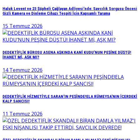
Haluk Levent ve 23 Şüpheli Çağlayan Adliyesi’nde: Savcılık Sorgusu Öncesi
Gizli Kamera ve Dinleme Cihazı Tespiti İçin Kapsamlı Tarama
15 Temmuz 2026
DEDEKTİFLİK BÜROSU ASENA AŞKINDA KANİ KUDU’NUN PEŞİNE DÜŞTÜ!
İHANET Mİ, AŞK MI?
14 Temmuz 2026
DEDEKTİFLİK HİZMETİYLE SARAN’IN PEŞİNDE!ELA RÜMEYSA’NIN İÇERDEKİ
KALP SANCISI!
11 Temmuz 2026