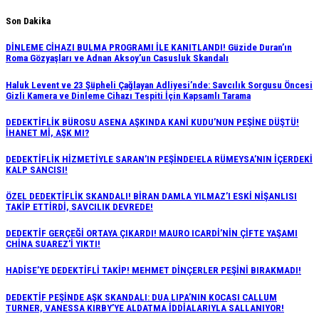
Skip
Son Dakika
to
DİNLEME CİHAZI BULMA PROGRAMI İLE KANITLANDI! Güzide Duran’ın
content
Roma Gözyaşları ve Adnan Aksoy’un Casusluk Skandalı
Haluk Levent ve 23 Şüpheli Çağlayan Adliyesi’nde: Savcılık Sorgusu Öncesi
Gizli Kamera ve Dinleme Cihazı Tespiti İçin Kapsamlı Tarama
DEDEKTİFLİK BÜROSU ASENA AŞKINDA KANİ KUDU’NUN PEŞİNE DÜŞTÜ!
İHANET Mİ, AŞK MI?
DEDEKTİFLİK HİZMETİYLE SARAN’IN PEŞİNDE!ELA RÜMEYSA’NIN İÇERDEKİ
KALP SANCISI!
ÖZEL DEDEKTİFLİK SKANDALI! BİRAN DAMLA YILMAZ’I ESKİ NİŞANLISI
TAKİP ETTİRDİ, SAVCILIK DEVREDE!
DEDEKTİF GERÇEĞİ ORTAYA ÇIKARDI! MAURO ICARDİ’NİN ÇİFTE YAŞAMI
CHİNA SUAREZ’İ YIKTI!
HADİSE’YE DEDEKTİFLİ TAKİP! MEHMET DİNÇERLER PEŞİNİ BIRAKMADI!
DEDEKTİF PEŞİNDE AŞK SKANDALI: DUA LIPA’NIN KOCASI CALLUM
TURNER, VANESSA KIRBY’YE ALDATMA İDDİALARIYLA SALLANIYOR!