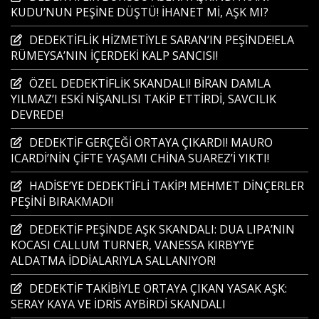
KUDU’NUN PEŞİNE DÜŞTÜ! İHANET Mİ, AŞK MI?
DEDEKTİFLİK HİZMETİYLE SARAN’IN PEŞİNDE!ELA
RÜMEYSA’NIN İÇERDEKİ KALP SANCISI!
ÖZEL DEDEKTİFLİK SKANDALI! BİRAN DAMLA
YILMAZ’I ESKİ NİŞANLISI TAKİP ETTİRDİ, SAVCILIK
DEVREDE!
DEDEKTİF GERÇEĞİ ORTAYA ÇIKARDI! MAURO
ICARDİ’NİN ÇİFTE YAŞAMI CHİNA SUAREZ’İ YIKTI!
HADİSE’YE DEDEKTİFLİ TAKİP! MEHMET DİNÇERLER
PEŞİNİ BIRAKMADI!
DEDEKTİF PEŞİNDE AŞK SKANDALI: DUA LIPA’NIN
KOCASI CALLUM TURNER, VANESSA KIRBY’YE
ALDATMA İDDİALARIYLA SALLANIYOR!
DEDEKTİF TAKİBİYLE ORTAYA ÇIKAN YASAK AŞK:
SERAY KAYA VE İDRİS AYBİRDİ SKANDALI