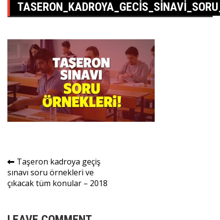
TASERON_KADROYA_GECIS_SINAVI_SORU
Yazı
Taşeron kadroya geçiş
sınavı soru örnekleri ve
gezinmesi
çıkacak tüm konular – 2018
LEAVE COMMENT