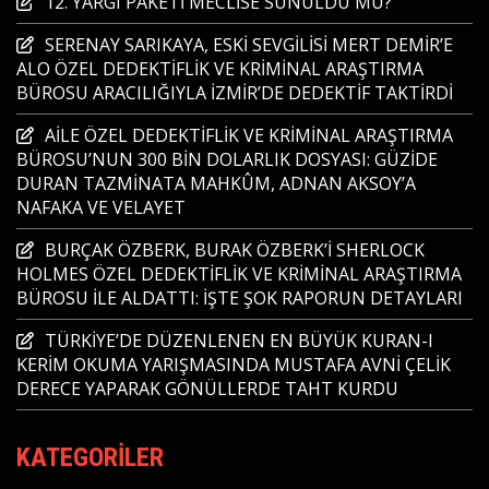
12. YARGI PAKETİ MECLİSE SUNULDU MU?
SERENAY SARIKAYA, ESKİ SEVGİLİSİ MERT DEMİR’E
ALO ÖZEL DEDEKTİFLİK VE KRİMİNAL ARAŞTIRMA
BÜROSU ARACILIĞIYLA İZMİR’DE DEDEKTİF TAKTİRDİ
AİLE ÖZEL DEDEKTİFLİK VE KRİMİNAL ARAŞTIRMA
BÜROSU’NUN 300 BİN DOLARLIK DOSYASI: GÜZİDE
DURAN TAZMİNATA MAHKÛM, ADNAN AKSOY’A
NAFAKA VE VELAYET
BURÇAK ÖZBERK, BURAK ÖZBERK’İ SHERLOCK
HOLMES ÖZEL DEDEKTİFLİK VE KRİMİNAL ARAŞTIRMA
BÜROSU İLE ALDATTI: İŞTE ŞOK RAPORUN DETAYLARI
TÜRKİYE’DE DÜZENLENEN EN BÜYÜK KURAN-I
KERİM OKUMA YARIŞMASINDA MUSTAFA AVNİ ÇELİK
DERECE YAPARAK GÖNÜLLERDE TAHT KURDU
KATEGORILER