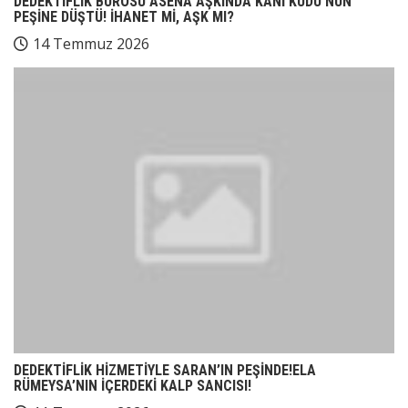
DEDEKTİFLİK BÜROSU ASENA AŞKINDA KANİ KUDU’NUN
PEŞİNE DÜŞTÜ! İHANET Mİ, AŞK MI?
14 Temmuz 2026
DEDEKTİFLİK HİZMETİYLE SARAN’IN PEŞİNDE!ELA
RÜMEYSA’NIN İÇERDEKİ KALP SANCISI!