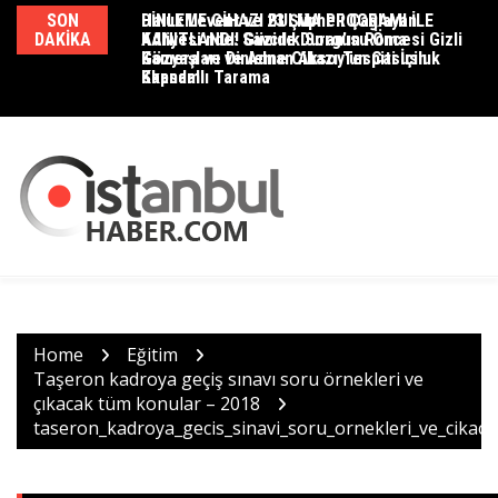
Skip
SON
DİNLEME CİHAZI BULMA PROGRAMI İLE
Haluk Levent ve 23 Şüpheli Çağlayan
D
to
DAKIKA
KANITLANDI! Güzide Duran’ın Roma
Adliyesi’nde: Savcılık Sorgusu Öncesi Gizli
K
content
Gözyaşları ve Adnan Aksoy’un Casusluk
Kamera ve Dinleme Cihazı Tespiti İçin
M
Skandalı
Kapsamlı Tarama
Home
Eğitim
Taşeron kadroya geçiş sınavı soru örnekleri ve
çıkacak tüm konular – 2018
taseron_kadroya_gecis_sinavi_soru_ornekleri_ve_cika