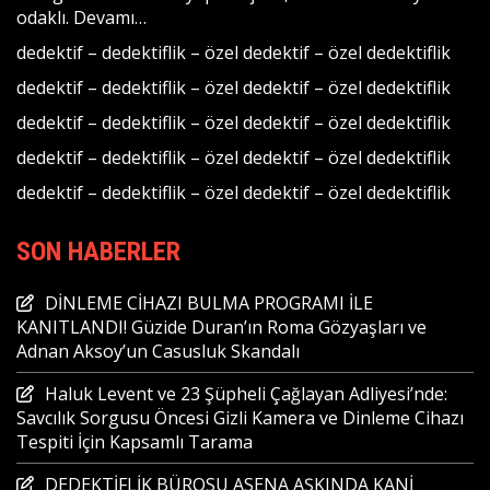
odaklı.
Devamı…
dedektif
–
dedektiflik
–
özel dedektif
–
özel dedektiflik
dedektif
–
dedektiflik
–
özel dedektif
–
özel dedektiflik
dedektif
–
dedektiflik
–
özel dedektif
–
özel dedektiflik
dedektif
–
dedektiflik
–
özel dedektif
–
özel dedektiflik
dedektif
–
dedektiflik
–
özel dedektif
–
özel dedektiflik
SON HABERLER
DİNLEME CİHAZI BULMA PROGRAMI İLE
KANITLANDI! Güzide Duran’ın Roma Gözyaşları ve
Adnan Aksoy’un Casusluk Skandalı
Haluk Levent ve 23 Şüpheli Çağlayan Adliyesi’nde:
Savcılık Sorgusu Öncesi Gizli Kamera ve Dinleme Cihazı
Tespiti İçin Kapsamlı Tarama
DEDEKTİFLİK BÜROSU ASENA AŞKINDA KANİ